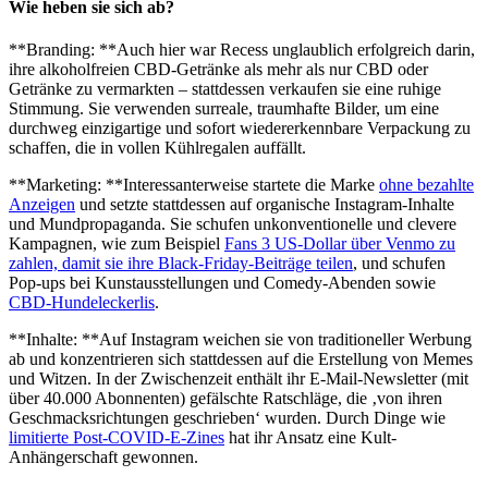
Wie heben sie sich ab?
**Branding: **Auch hier war Recess unglaublich erfolgreich darin,
ihre alkoholfreien CBD-Getränke als mehr als nur CBD oder
Getränke zu vermarkten – stattdessen verkaufen sie eine ruhige
Stimmung. Sie verwenden surreale, traumhafte Bilder, um eine
durchweg einzigartige und sofort wiedererkennbare Verpackung zu
schaffen, die in vollen Kühlregalen auffällt.
**Marketing: **Interessanterweise startete die Marke
ohne bezahlte
Anzeigen
und setzte stattdessen auf organische Instagram-Inhalte
und Mundpropaganda. Sie schufen unkonventionelle und clevere
Kampagnen, wie zum Beispiel
Fans 3 US-Dollar über Venmo zu
zahlen, damit sie ihre Black-Friday-Beiträge teilen
, und schufen
Pop-ups bei Kunstausstellungen und Comedy-Abenden sowie
CBD-Hundeleckerlis
.
**Inhalte: **Auf Instagram weichen sie von traditioneller Werbung
ab und konzentrieren sich stattdessen auf die Erstellung von Memes
und Witzen. In der Zwischenzeit enthält ihr E-Mail-Newsletter (mit
über 40.000 Abonnenten) gefälschte Ratschläge, die ‚von ihren
Geschmacksrichtungen geschrieben‘ wurden. Durch Dinge wie
limitierte Post-COVID-E-Zines
hat ihr Ansatz eine Kult-
Anhängerschaft gewonnen.