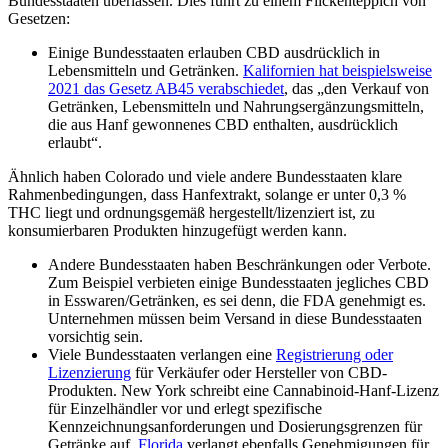
Bundesstaaten überlassen. Dies führt zu einem Flickenteppich von
Gesetzen:
Einige Bundesstaaten erlauben CBD ausdrücklich in
Lebensmitteln und Getränken.
Kalifornien hat beispielsweise
2021 das Gesetz AB45 verabschiedet
, das „den Verkauf von
Getränken, Lebensmitteln und Nahrungsergänzungsmitteln,
die aus Hanf gewonnenes CBD enthalten, ausdrücklich
erlaubt“.
Ähnlich haben Colorado und viele andere Bundesstaaten klare
Rahmenbedingungen, dass Hanfextrakt, solange er unter 0,3 %
THC liegt und ordnungsgemäß hergestellt/lizenziert ist, zu
konsumierbaren Produkten hinzugefügt werden kann.
Andere Bundesstaaten haben Beschränkungen oder Verbote.
Zum Beispiel verbieten einige Bundesstaaten jegliches CBD
in Esswaren/Getränken, es sei denn, die FDA genehmigt es.
Unternehmen müssen beim Versand in diese Bundesstaaten
vorsichtig sein.
Viele Bundesstaaten verlangen eine
Registrierung oder
Lizenzierung
für Verkäufer oder Hersteller von CBD-
Produkten. New York schreibt eine Cannabinoid-Hanf-Lizenz
für Einzelhändler vor und erlegt spezifische
Kennzeichnungsanforderungen und Dosierungsgrenzen für
Getränke auf.
Florida
verlangt ebenfalls Genehmigungen für