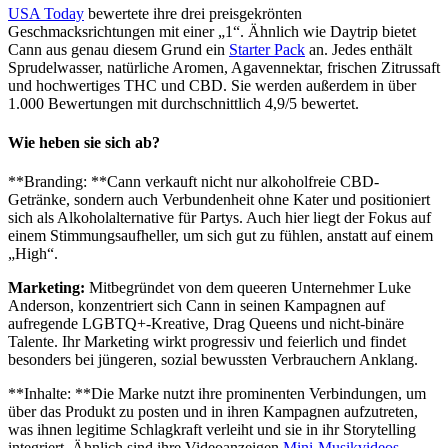
USA Today
bewertete ihre drei preisgekrönten
Geschmacksrichtungen mit einer „1“. Ähnlich wie Daytrip bietet
Cann aus genau diesem Grund ein
Starter Pack
an. Jedes enthält
Sprudelwasser, natürliche Aromen, Agavennektar, frischen Zitrussaft
und hochwertiges THC und CBD. Sie werden außerdem in über
1.000 Bewertungen mit durchschnittlich 4,9/5 bewertet.
Wie heben sie sich ab?
**Branding: **Cann verkauft nicht nur alkoholfreie CBD-
Getränke, sondern auch Verbundenheit ohne Kater und positioniert
sich als Alkoholalternative für Partys. Auch hier liegt der Fokus auf
einem Stimmungsaufheller, um sich gut zu fühlen, anstatt auf einem
„High“.
Marketing:
Mitbegründet von dem queeren Unternehmer Luke
Anderson, konzentriert sich Cann in seinen Kampagnen auf
aufregende LGBTQ+-Kreative, Drag Queens und nicht-binäre
Talente. Ihr Marketing wirkt progressiv und feierlich und findet
besonders bei jüngeren, sozial bewussten Verbrauchern Anklang.
**Inhalte: **Die Marke nutzt ihre prominenten Verbindungen, um
über das Produkt zu posten und in ihren Kampagnen aufzutreten,
was ihnen legitime Schlagkraft verleiht und sie in ihr Storytelling
integriert. Ähnlich sind ihre Videoanzeigen
Mini-Musikvideos