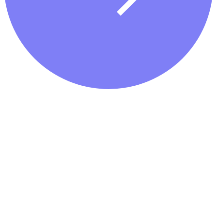
Easy-to-use APIs for direct integration into your platform.
Offer a critical financial service that keeps users on your platform.