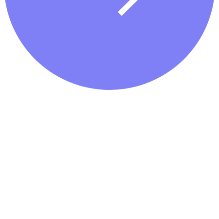
Easy-to-use APIs for direct integration into your platform.
Offer a critical financial service that keeps users on your platform.