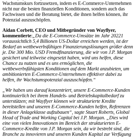
Wachstumskurs fortzusetzen, indem es E-Commerce-Unternehmen
nicht nur die besten finanziellen Konditionen, sondern auch das
Fachwissen und die Beratung bietet, die ihnen helfen können, ihr
Potenzial auszuschöpfen.
Aidan Corbett, CEO und Mitbegründer von Wayflyer,
kommentierte
:
„Da die E-Commerce-Umsätze im Jahr 20221
voraussichtlich 5,4 Billionen US-Dollar erreichen werden, ist der
Bedarf an wettbewerbsfähigen Finanzierungslösungen größer denn
je. Die 300 Mio. USD Fremdfinanzierung, die wir von J.P. Morgan
gesichert und teilweise eingesetzt haben, wird uns helfen, diese
Chance zu nutzen und es uns ermöglichen, die
wettbewerbsfähigsten Konditionen auf dem Markt anzubieten, um
ambitionierten E-Commerce-Unternehmen effektiver dabei zu
helfen, ihr Wachstumspotenzial auszuschöpfen.“
„Wir haben uns darauf konzentriert, unsere E-Commerce-Kunden
kontinuierlich bei ihrem Handels- und Betriebskapitalbedarf zu
unterstützen; mit Wayflyer können wir strukturierte Kredite
bereitstellen und unseren E-Commerce-Kunden helfen, Referenzen
in dieser Anlageklasse aufzubauen“, sagte Stuart Roberts, Global
Head of Trade and Working Capital bei J.P. Morgan. „Dies wird
eine von vielen Innovationen im Bereich der strukturierten E-
Commerce-Kredite von J.P. Morgan sein, da wir bestrebt sind, die
Branche zu innovieren und unseren Kunden Kapital zur Verfügung