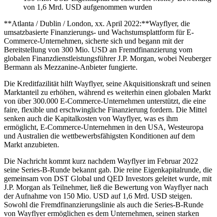
von 1,6 Mrd. USD aufgenommen wurden
**Atlanta / Dublin / London, xx. April 2022:**Wayflyer, die
umsatzbasierte Finanzierungs- und Wachstumsplattform für E-
Commerce-Unternehmen, sicherte sich und begann mit der
Bereitstellung von 300 Mio. USD an Fremdfinanzierung vom
globalen Finanzdienstleistungsführer J.P. Morgan, wobei Neuberger
Bermann als Mezzanine-Anbieter fungierte.
Die Kreditfazilität hilft Wayflyer, seine Akquisitionskraft und seinen
Marktanteil zu erhöhen, während es weiterhin einen globalen Markt
von über 300.000 E-Commerce-Unternehmen unterstützt, die eine
faire, flexible und erschwingliche Finanzierung fordern. Die Mittel
senken auch die Kapitalkosten von Wayflyer, was es ihm
ermöglicht, E-Commerce-Unternehmen in den USA, Westeuropa
und Australien die wettbewerbsfähigsten Konditionen auf dem
Markt anzubieten.
Die Nachricht kommt kurz nachdem Wayflyer im Februar 2022
seine Series-B-Runde bekannt gab. Die reine Eigenkapitalrunde, die
gemeinsam von DST Global und QED Investors geleitet wurde, mit
J.P. Morgan als Teilnehmer, ließ die Bewertung von Wayflyer nach
der Aufnahme von 150 Mio. USD auf 1,6 Mrd. USD steigen.
Sowohl die Fremdfinanzierungslinie als auch die Series-B-Runde
von Wayflyer ermöglichen es dem Unternehmen, seinen starken