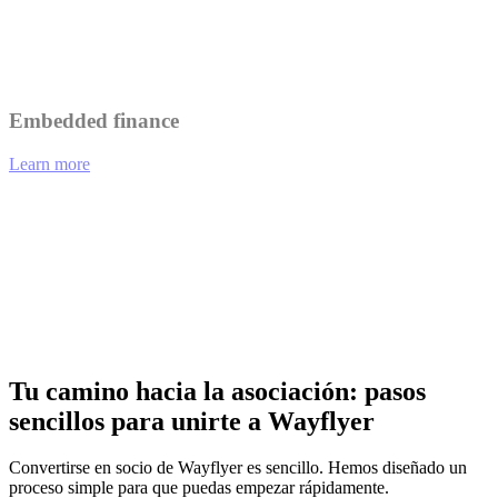
Collaborate on marketing initiatives to reach a wider audience.
Embedded finance
Learn more
01
eCommerce platforms offering integrated financing options at
checkout.
02
Analytics tools providing funding recommendations based on
performance data.
03
Payment gateways enabling merchants to access working capital
instantly.
Tu camino hacia la asociación: pasos
sencillos para unirte a Wayflyer
Convertirse en socio de Wayflyer es sencillo. Hemos diseñado un
proceso simple para que puedas empezar rápidamente.