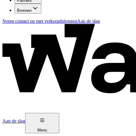
Partners
Bronnen
Neem contact op met verkoop
Inloggen
Aan de slag
Aan de slag
Menu