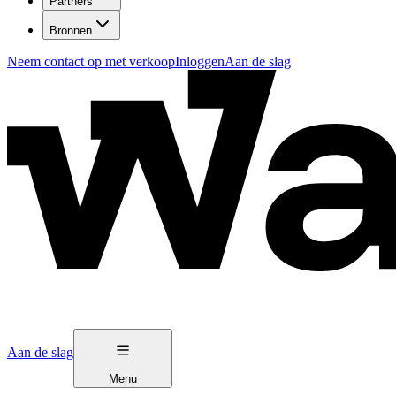
Partners
Bronnen
Neem contact op met verkoop
Inloggen
Aan de slag
Aan de slag
Menu