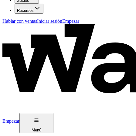
Socios
Recursos
Hablar con ventas
Iniciar sesión
Empezar
Empezar
Menú