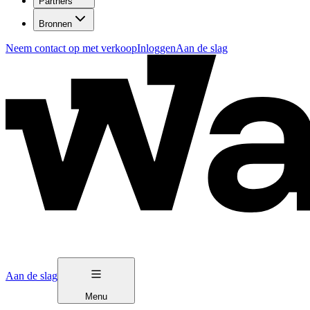
Partners
Bronnen
Neem contact op met verkoop
Inloggen
Aan de slag
Aan de slag
Menu